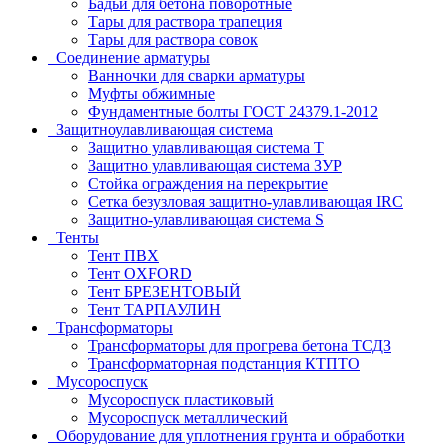
Бадьи для бетона поворотные
Тары для раствора трапеция
Тары для раствора совок
Соединение арматуры
Ванночки для сварки арматуры
Муфты обжимные
Фундаментные болты ГОСТ 24379.1-2012
Защитноулавливающая система
Защитно улавливающая система T
Защитно улавливающая система ЗУР
Стойка ограждения на перекрытие
Сетка безузловая защитно-улавливающая IRC
Защитно-улавливающая система S
Тенты
Тент ПВХ
Тент OXFORD
Тент БРЕЗЕНТОВЫЙ
Тент ТАРПАУЛИН
Трансформаторы
Трансформаторы для прогрева бетона ТСДЗ
Трансформаторная подстанция КТПТО
Мусороспуск
Мусороспуск пластиковый
Мусороспуск металлический
Оборудование для уплотнения грунта и обработки