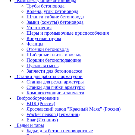
Комплектующие бетоновода
Трубы бетоновода
Колена, углы бетоновода
Шланги гибкие бетоновода
Замки (хомуты) бетоновода
Уплотнения
Шары и промывочные приспособления
Конусные трубы
Фланцы
Отсечки бетоновода
Шиберные плиты и кольца
Поршни бетоноподающие
Пусковая смесь
Запчасти для бетононасоса
Станки для работы с арматурой
Станки для резки арматуры
Станки для гибки арматуры
Комплектующие и запчасти
Виброоборудование
ВПК (Россия)
Ярославский завод "Красный Маяк" (Россия)
Wacker neuson (Германия)
Enar (Испания)
Бадьи и тары
Бадьи для бетона неповоротные